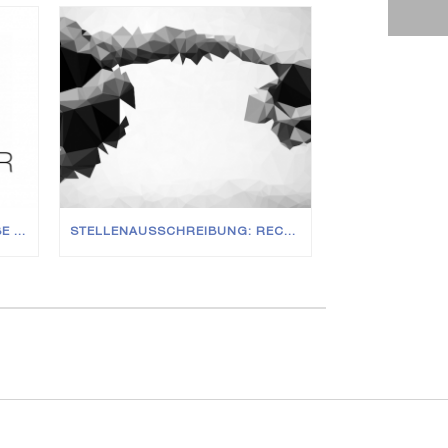
THE COURSE CONTINUES TO BE SET FOR GROWTH – NEW JOINERS AT ALL LEVELS
STELLENAUSSCHREIBUNG: RECHTSANWÄLTE (M/W/D) IN VOLL- UND TEILZEIT