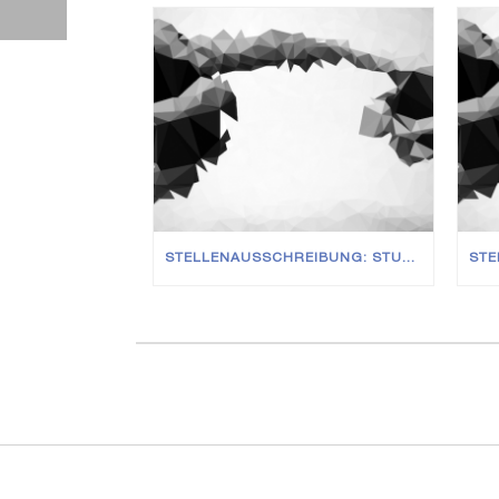
STELLENAUSSCHREIBUNG: STUDENTISCHE MITARBEITER (M/W/D)