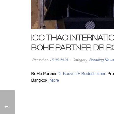
ICC THAC INTERNATI
BOHE PARTNER DR R
Posted on
15.05.2019
-
Category:
Breaking News
BoHe Partner
Dr Rouven F Bodenheimer
: Pr
Bangkok.
More