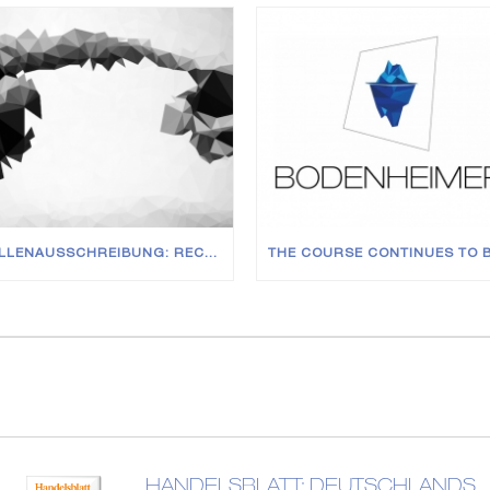
STELLENAUSSCHREIBUNG: RECHTSANWÄLTE (M/W/D) IN VOLL- UND TEILZEIT
HANDELSBLATT: DEUTSCHLANDS